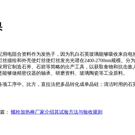
果
配用电阻合资料作为发热子，因为乳白石英玻璃能够吸收来自电
描绘和外壳使灯丝使灯丝发光光谱在2400-2700nm规模。
家用它制造石斧、石箭等简略的出产工具，以获取食物和抗击敌
还能够做精密仪器的轴承、研磨资料、玻璃陶瓷等工业原料。
各项工序中。比方，直拉法把多晶转化成单晶硅；清洁时用的石
一篇：
螺栓加热棒厂家介绍其试验方法与验收规则