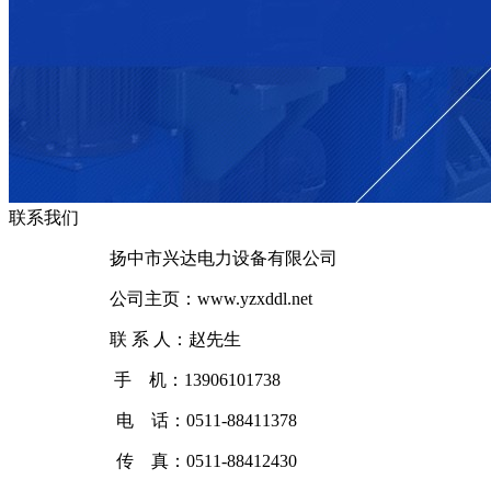
联系我们
扬中市兴达电力设备有限公司
公司主页：www.yzxddl.net
联 系 人：赵先生
手 机：13906101738
电 话：0511-88411378
传 真：0511-88412430