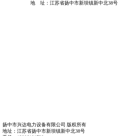
地 址：江苏省扬中市新坝镇新中北38号
扬中市兴达电力设备有限公司 版权所有
地址：江苏省扬中市新坝镇新中北38号