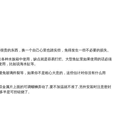
是很贵的东西，换一个自己心里也踏实些，免得发生一些不必要的损失。
在各种水族箱中使用，缺点就是容易打烂。大型鱼缸里如果使用的话必须
使用，比如说海水缸等。
避免玻璃炸裂等，如果你不是粗心大意的，这些估计对你没有什么用
双金属片上面的可调螺蛳弄动了
要不加温就不准了
另外安装时注意密封
,
.
多半是可控硅烧了。